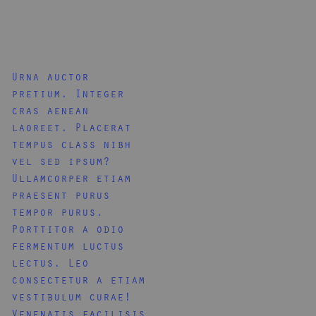
About the
property
Urna auctor
pretium. Integer
cras aenean
laoreet. Placerat
tempus class nibh
vel sed ipsum?
Ullamcorper etiam
praesent purus
tempor purus.
Porttitor a odio
fermentum luctus
lectus. Leo
consectetur a etiam
vestibulum curae!
Venenatis facilisis