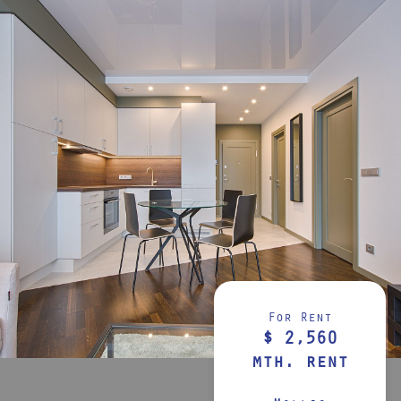
For Rent
$ 2,560
mth. rent