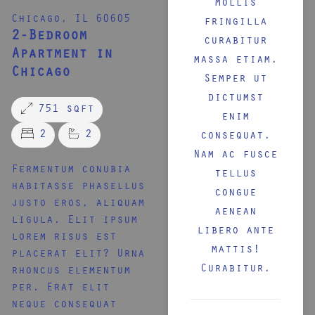
Mollis
Chicago, IL 60605
fringilla
2-Bedroom
curabitur
Apartment in
massa etiam.
Chicago
Semper ut
dictumst
751 sqft
enim
2
2
consequat.
Nam ac fusce
Fermentum conubia
tellus
habitasse phasellus
congue
justo eros, aliquam
aenean
ligula. Elit ipsum
libero ante
lorem risus est
mattis!
placerat elit? Urna
Curabitur.
rhoncus elementum
per. Erat elit
neque consequat