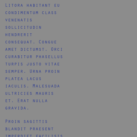
Litora habitant eu
condimentum class
venenatis
sollicitudin
hendrerit
consequat. Congue
amet dictumst. Orci
curabitur phasellus
turpis justo vitae
semper. Urna proin
platea lacus
iaculis. Malesuada
ultricies mauris
et. Erat nulla
gravida.
Proin sagittis
blandit praesent
imperdiet facilisis