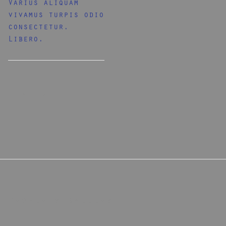
Varius aliquam
vivamus turpis odio
consectetur.
Libero.
Features
Property gallery