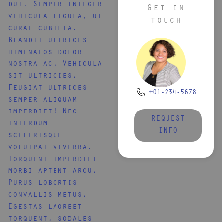
dui. Semper integer
Get in
vehicula ligula, ut
touch
curae cubilia.
Blandit ultrices
himenaeos dolor
nostra ac. Vehicula
sit ultricies.
Feugiat ultrices
+01-234-5678
semper aliquam
imperdiet! Nec
REQUEST
interdum
INFO
scelerisque
volutpat viverra.
Torquent imperdiet
morbi aptent arcu.
Purus lobortis
convallis metus.
Egestas laoreet
torquent, sodales