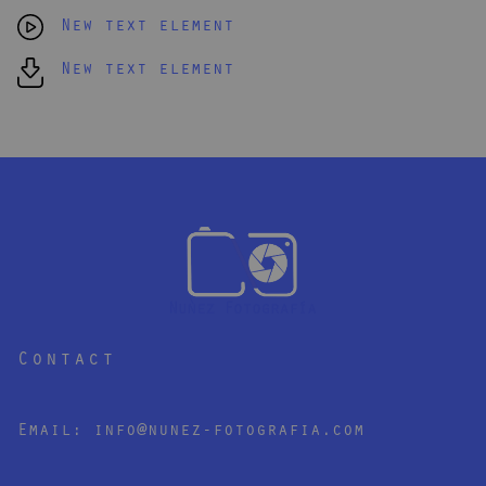
New text element
New text element
Contact
Email:
info@nunez-fotografia.com